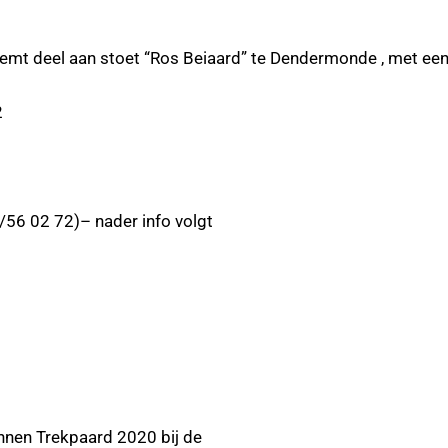
aan stoet “Ros Beiaard” te Dendermonde , met een v
2
2 72)– nader info volgt
n Trekpaard 2020 bij de