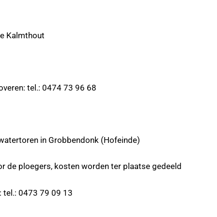
Kalmthout
 tel.: 0474 73 96 68
e watertoren in Grobbendonk (Hofeinde)
oegers, kosten worden ter plaatse
gedeeld
: 0473 79 09 13